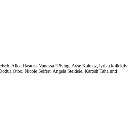
isch, Alice Hasters, Vanessa Höving, Ayşe Kalmaz, lyrika.kollektiv
odua Otoo, Nicole Seifert, Angela Steidele, Karosh Taha und