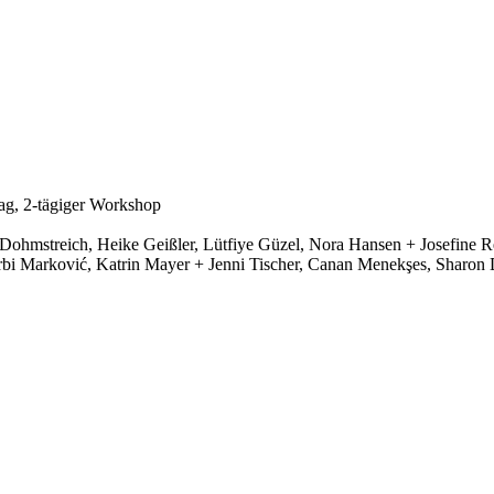
ag, 2-tägiger Workshop
Dohmstreich, Heike Geißler, Lütfiye Güzel, Nora Hansen + Josefine Re
i Marković, Katrin Mayer + Jenni Tischer, Canan Menekşes, Sharon D