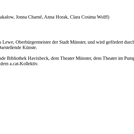
u Bakalow, Jonna Charné, Anna Horak, Clara Cosima Wolff)
s Lewe, Oberbürgermeister der Stadt Münster, und wird gefördert durc
arstellende Künste.
inde Bibliothek Havixbeck, dem Theater Münster, dem Theater im Pump
em a.cat-Kollektiv.