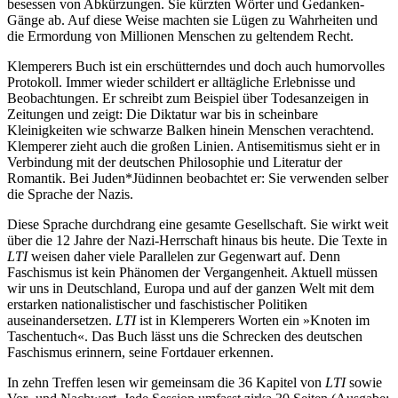
besessen von Abkürzungen. Sie kürzten Wörter und Gedanken-
Gänge ab. Auf diese Weise machten sie Lügen zu Wahrheiten und
die Ermordung von Millionen Menschen zu geltendem Recht.
Klemperers Buch ist ein erschütterndes und doch auch humorvolles
Protokoll. Immer wieder schildert er alltägliche Erlebnisse und
Beobachtungen. Er schreibt zum Beispiel über Todesanzeigen in
Zeitungen und zeigt: Die Diktatur war bis in scheinbare
Kleinigkeiten wie schwarze Balken hinein Menschen verachtend.
Klemperer zieht auch die großen Linien. Antisemitismus sieht er in
Verbindung mit der deutschen Philosophie und Literatur der
Romantik. Bei Juden*Jüdinnen beobachtet er: Sie verwenden selber
die Sprache der Nazis.
Diese Sprache durchdrang eine gesamte Gesellschaft. Sie wirkt weit
über die 12 Jahre der Nazi-Herrschaft hinaus bis heute. Die Texte in
LTI
weisen daher viele Parallelen zur Gegenwart auf. Denn
Faschismus ist kein Phänomen der Vergangenheit. Aktuell müssen
wir uns in Deutschland, Europa und auf der ganzen Welt mit dem
erstarken nationalistischer und faschistischer Politiken
auseinandersetzen.
LTI
ist in Klemperers Worten ein »Knoten im
Taschentuch«. Das Buch lässt uns die Schrecken des deutschen
Faschismus erinnern, seine Fortdauer erkennen.
In zehn Treffen lesen wir gemeinsam die 36 Kapitel von
LTI
sowie