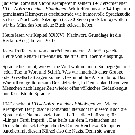
jüdische Romanist Victor Klemperer in seinem 1947 erschienenen
LTI – Notizbuch eines Philologen
. Wir treffen uns alle 14 Tage, um
gemeinsam Klemperers erschütternde wie humorvolle Sprachstudie
zu lesen. Nach zehn Sitzungen (ca. 30 Seiten pro Sitzung) wollen
wir bis März das komplette Buch gelesen haben.
Heute lesen wir Kapitel XXXVI, Nachwort. Grundlage ist die
Reclam-Ausgabe von 2010.
Jedes Treffen wird von einer*einem anderen Autor*in geleitet.
Heute von Renate Birkenhauer, die für Omri Boehm einspringt.
Sprache bestimmt, wie wir die Welt wahrnehmen. Sie begegnet uns
jeden Tag: in Wort und Schrift. Was wir innerhalb einer Gruppe
oder Gesellschaft sagen können, bestimmt ihre Ausrichtung. Das
Wort »Remigration« zum Beispiel zeigt:, In Deutschland benutzen
Menschen nach langer Zeit wieder offen völkisches Gedankengut
und faschistoide Sprache.
1947 erscheint
LTI – Notizbuch eines Philologen
von Victor
Klemperer. Der jüdische Romanist untersucht in diesem Buch die
Sprache des Nationalsozialismus. LTI ist die Abkürzung für
»Lingua Tertii Imperii«. Das heißt aus dem Lateinischen ins
Deutsche übersetzt »Sprache des Dritten Reiches«. Klemperer
parodiert mit diesem Kürzel also die Nazis. Denn sie waren