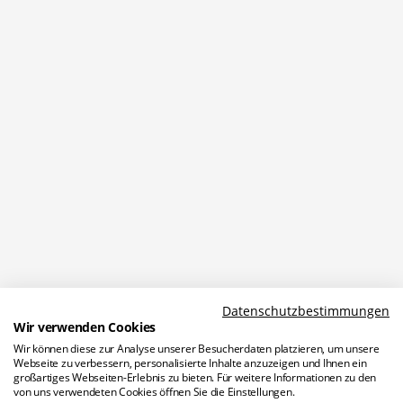
Vimeo
Newsletter
Kulturpartner
Datenschutzbestimmungen
Wir verwenden Cookies
Wir können diese zur Analyse unserer Besucherdaten platzieren, um unsere
Webseite zu verbessern, personalisierte Inhalte anzuzeigen und Ihnen ein
Förderer
großartiges Webseiten-Erlebnis zu bieten. Für weitere Informationen zu den
von uns verwendeten Cookies öffnen Sie die Einstellungen.