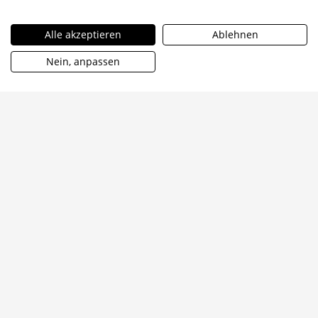
Alle akzeptieren
Ablehnen
Nein, anpassen
Information
Zugänglichkeit
Kein barrierefreier Zugang möglich, die Tenne kann nur
über eine Stufe erreicht werden, Zugang ist nicht mit
Gehhilfe oder Rollstuhl möglich.
Ein barrierefreies WC ist vorhanden.
Wir arbeiten an weiteren Angeboten.
Anfahrt
Bus
Ab Münster Hauptbahnhof fährt der Bus Linie 5, Richtung