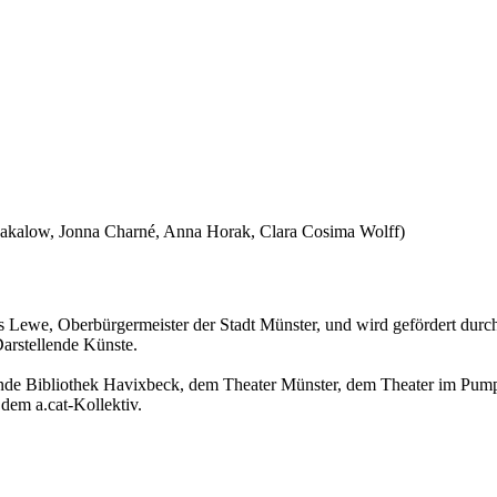
u Bakalow, Jonna Charné, Anna Horak, Clara Cosima Wolff)
s Lewe, Oberbürgermeister der Stadt Münster, und wird gefördert durc
arstellende Künste.
inde Bibliothek Havixbeck, dem Theater Münster, dem Theater im Pump
em a.cat-Kollektiv.