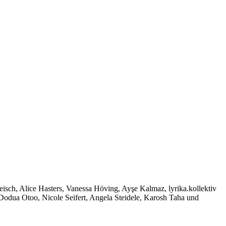
isch, Alice Hasters, Vanessa Höving, Ayşe Kalmaz, lyrika.kollektiv
odua Otoo, Nicole Seifert, Angela Steidele, Karosh Taha und