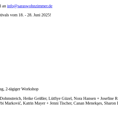
l an
info@saraswohnzimmer.de
tivals vom 18. - 28. Juni 2025!
ag, 2-tägiger Workshop
Dohmstreich, Heike Geißler, Lütfiye Güzel, Nora Hansen + Josefine Re
i Marković, Katrin Mayer + Jenni Tischer, Canan Menekşes, Sharon D