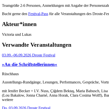
Teamgröße 2-6 Personen, Anmeldungen mit Angabe der Personenzah
Bucht gerne den
Festival-Pass
für alle Veranstaltungen des Droste-Fes
Akteur*innen
Victoria und Lukas
Verwandte Veranstaltungen
03.09.–06.09.2026
Droste Festival
»An die Schriftstellerinnen«
Rüschhaus
Ausstellungs-Rundgänge, Lesungen, Performances, Gespräche, Vortr
mit Jenifer Becker + I.V. Nuss, Çiğdem Bektaş, Maria Babusch, Lisa 
(Lou Bakalow, Jonna Charné, Anna Horak, Clara Cosima Wolff), Barb
weitere
Do, 03.09.2026
Droste Festival