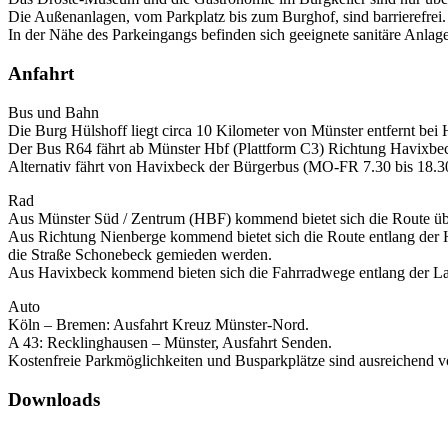
Die Außenanlagen, vom Parkplatz bis zum Burghof, sind barrierefrei.
In der Nähe des Parkeingangs befinden sich geeignete sanitäre Anlage
Anfahrt
Bus und Bahn
Die Burg Hülshoff liegt circa 10 Kilometer von Münster entfernt bei
Der Bus R64 fährt ab Münster Hbf (Plattform C3) Richtung Havixbec
Alternativ fährt von Havixbeck der Bürgerbus (MO-FR 7.30 bis 18.3
Rad
Aus Münster Süd / Zentrum (HBF) kommend bietet sich die Route übe
Aus Richtung Nienberge kommend bietet sich die Route entlang der Hü
die Straße Schonebeck gemieden werden.
Aus Havixbeck kommend bieten sich die Fahrradwege entlang der La
Auto
Köln – Bremen: Ausfahrt Kreuz Münster-Nord.
A 43: Recklinghausen – Münster, Ausfahrt Senden.
Kostenfreie Parkmöglichkeiten und Busparkplätze sind ausreichend 
Downloads