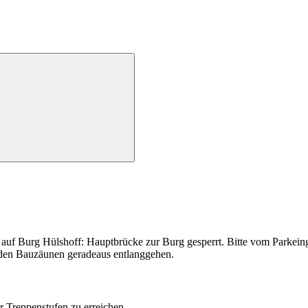
f Burg Hülshoff: Hauptbrücke zur Burg gesperrt. Bitte vom Parkeinga
 den Bauzäunen geradeaus entlanggehen.
 Treppenstufen zu erreichen.