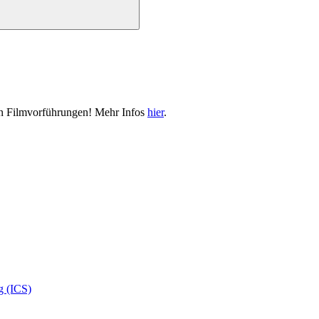
llen Filmvorführungen! Mehr Infos
hier
.
g (ICS)