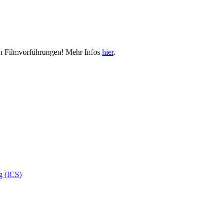
llen Filmvorführungen! Mehr Infos
hier
.
g (ICS)