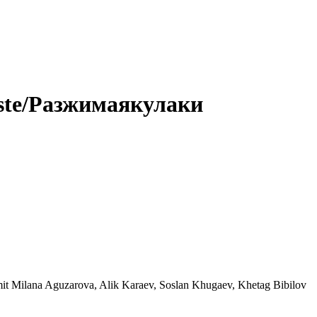
uste/Разжимаякулаки
it Milana Aguzarova, Alik Karaev, Soslan Khugaev, Khetag Bibilov