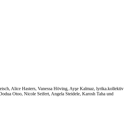
isch, Alice Hasters, Vanessa Höving, Ayşe Kalmaz, lyrika.kollektiv
odua Otoo, Nicole Seifert, Angela Steidele, Karosh Taha und