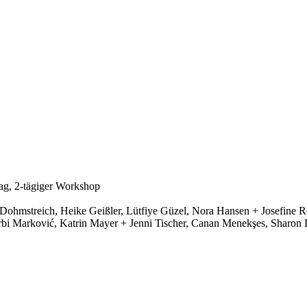
ag, 2-tägiger Workshop
Dohmstreich, Heike Geißler, Lütfiye Güzel, Nora Hansen + Josefine Re
i Marković, Katrin Mayer + Jenni Tischer, Canan Menekşes, Sharon D