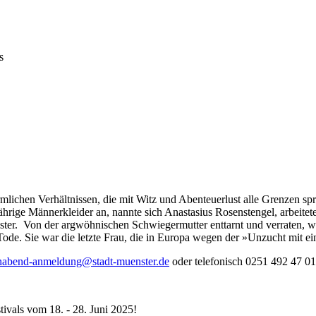
s
rmlichen Verhältnissen, die mit Witz und Abenteuerlust alle Grenzen sp
hrige Männerkleider an, nannte sich Anastasius Rosenstengel, arbeitete
ster. Von der argwöhnischen Schwiegermutter enttarnt und verraten, w
m Tode. Sie war die letzte Frau, die in Europa wegen der »Unzucht mit
nabend-anmeldung@stadt-muenster.de
oder telefonisch 0251 492 47 01
tivals vom 18. - 28. Juni 2025!