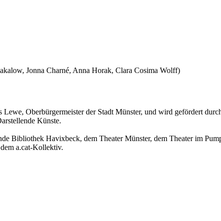
u Bakalow, Jonna Charné, Anna Horak, Clara Cosima Wolff)
s Lewe, Oberbürgermeister der Stadt Münster, und wird gefördert durc
arstellende Künste.
inde Bibliothek Havixbeck, dem Theater Münster, dem Theater im Pump
em a.cat-Kollektiv.