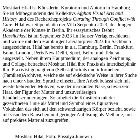
Moshtari Hilal ist Künstlerin, Kuratorin und Autorin in Hamburg.
Sie ist Mitbegründerin des Kollektivs
Afghan Visual Arts and
History
und des Rechercheprojekts
Curating Through Conflict with
Care
. Hilal war Stipendiatin der Villa Serpentra 2023, der Jungen
Akademie der Künste in Berlin. Ihr essayistisches Debüt
Hässlichkeit
ist im September 2023 im Hanser Verlag erschienen
und wurde mit dem Hamburger Literaturpreis 2023 für Sachbuch
ausgezeichnet. Hilal hat bereits in u.a. Hamburg, Berlin, Frankfurt,
Bonn, London, Peris New Delhi, Sport, Beirut und Teheran
ausgestellt. Neben ihrem Hauptmedium, der analogen Zeichnung
und Collage betrachtet Moshtari Hilal ihre Praxis als interdisziplinär.
Ihre Praxis ist geprägt von (Selbst-)Porträts und informellen
(Familien)Archiven, welche sie auf eklektische Weise in ihrer Suche
nach einer visuellen Sprache einsetzt. Ihre Arbeit befasst sich mit
wiederkehrenden Motiven, wie der markanten Nase, schwarzem
Haar, der Figur der Mutter und unzuverlässigen
Kindheitserinnerungen. So arbeitet die Künstlerin mit der
gezeichneten Linie als Mittel und Symbol eines figurativen
Vokabular, das sich auf den schwarzhaarigen Körper bezieht, sowie
mit visuellem Rauschen und geringer Auflösung als Methode, um
auf prekäres Material zuzugreifen.
Moshtari Hilal, Foto: Prissilya Junewin