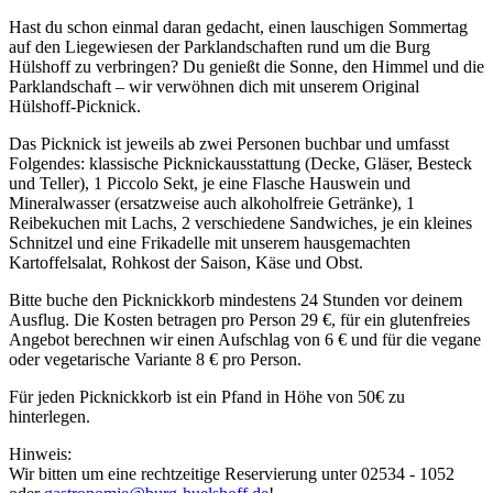
Hast du schon einmal daran gedacht, einen lauschigen Sommertag
auf den Liegewiesen der Parklandschaften rund um die Burg
Hülshoff zu verbringen? Du genießt die Sonne, den Himmel und die
Parklandschaft – wir verwöhnen dich mit unserem Original
Hülshoff-Picknick.
Das Picknick ist jeweils ab zwei Personen buchbar und umfasst
Folgendes: klassische Picknickausstattung (Decke, Gläser, Besteck
und Teller), 1 Piccolo Sekt, je eine Flasche Hauswein und
Mineralwasser (ersatzweise auch alkoholfreie Getränke), 1
Reibekuchen mit Lachs, 2 verschiedene Sandwiches, je ein kleines
Schnitzel und eine Frikadelle mit unserem hausgemachten
Kartoffelsalat, Rohkost der Saison, Käse und Obst.
Bitte buche den Picknickkorb mindestens 24 Stunden vor deinem
Ausflug. Die Kosten betragen pro Person 29 €, für ein glutenfreies
Angebot berechnen wir einen Aufschlag von 6 € und für die vegane
oder vegetarische Variante 8 € pro Person.
Für jeden Picknickkorb ist ein Pfand in Höhe von 50€ zu
hinterlegen.
Hinweis:
Wir bitten um eine rechtzeitige Reservierung unter 02534 - 1052